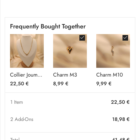
Frequently Bought Together
Collier Joumana
Charm M3
Charm M10
22,50
€
8,99
€
9,99
€
1 Item
22,50
€
2
Add-Ons
18,98
€
Total
41,48
€