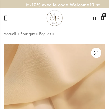
✨ -10% avec le code Welcome10 ✨
0
Accueil
Boutique
Bagues
Jonc Lulua
Bague Olena
21,99
17,50
€
€