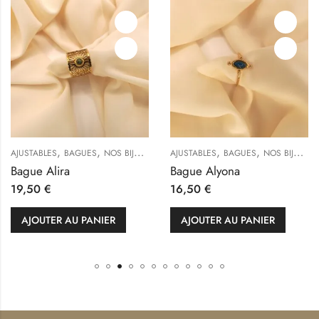
,
,
,
,
S
NOS BIJOUX
AJUSTABLES
BAGUES
NOS BIJOUX
AJUSTABLES
BAGUE
Bague Alyona
Bague Aveline
16,50
€
34,99
€
ANIER
AJOUTER AU PANIER
CHOIX DES OP